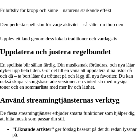
Friluftsliv för kropp och sinne – naturens stärkande effekt
Den perfekta spellistan för varje aktivitet – så sätter du ihop den
Upplev ett land genom dess lokala traditioner och vardagsliv
Uppdatera och justera regelbundet
En spellista blir sällan färdig. Din musiksmak förändras, och nya låtar
dyker upp hela tiden. Gör det till en vana att uppdatera dina listor då
och då – ta bort låtar du tröttnat på och lägg till nya favoriter. Du kan
också skapa säsongsbaserade versioner: en vinterlista med mysiga
toner och en sommarlista med mer liv och lätthet.
Använd streamingtjänsternas verktyg
De flesta streamingtjänster erbjuder smarta funktioner som hjälper dig
att hitta musik som passar din stil.
”Liknande artister”
ger förslag baserat på det du redan lyssnar
på.