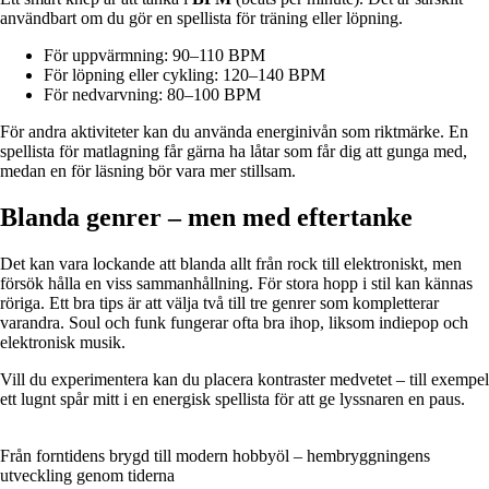
användbart om du gör en spellista för träning eller löpning.
För uppvärmning: 90–110 BPM
För löpning eller cykling: 120–140 BPM
För nedvarvning: 80–100 BPM
För andra aktiviteter kan du använda energinivån som riktmärke. En
spellista för matlagning får gärna ha låtar som får dig att gunga med,
medan en för läsning bör vara mer stillsam.
Blanda genrer – men med eftertanke
Det kan vara lockande att blanda allt från rock till elektroniskt, men
försök hålla en viss sammanhållning. För stora hopp i stil kan kännas
röriga. Ett bra tips är att välja två till tre genrer som kompletterar
varandra. Soul och funk fungerar ofta bra ihop, liksom indiepop och
elektronisk musik.
Vill du experimentera kan du placera kontraster medvetet – till exempel
ett lugnt spår mitt i en energisk spellista för att ge lyssnaren en paus.
Från forntidens brygd till modern hobbyöl – hembryggningens
utveckling genom tiderna