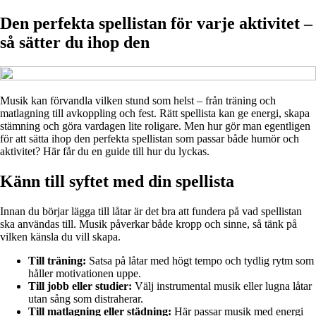
Den perfekta spellistan för varje aktivitet –
så sätter du ihop den
Musik kan förvandla vilken stund som helst – från träning och
matlagning till avkoppling och fest. Rätt spellista kan ge energi, skapa
stämning och göra vardagen lite roligare. Men hur gör man egentligen
för att sätta ihop den perfekta spellistan som passar både humör och
aktivitet? Här får du en guide till hur du lyckas.
Känn till syftet med din spellista
Innan du börjar lägga till låtar är det bra att fundera på vad spellistan
ska användas till. Musik påverkar både kropp och sinne, så tänk på
vilken känsla du vill skapa.
Till träning:
Satsa på låtar med högt tempo och tydlig rytm som
håller motivationen uppe.
Till jobb eller studier:
Välj instrumental musik eller lugna låtar
utan sång som distraherar.
Till matlagning eller städning:
Här passar musik med energi