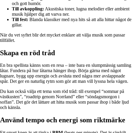
och gott humör.
Till avkoppling:
Akustiska toner, lugna melodier eller ambient
musik hjälper dig att varva ner.
Till fest:
Blanda klassiker med nya hits så att alla hittar något de
gillar.
När du vet syftet blir det mycket enklare att välja musik som passar
tillfället.
Skapa en röd tråd
En bra spellista känns som en resa – inte bara en slumpmässig samling
låtar. Fundera på hur låtarna hänger ihop. Börja gärna med något
lugnare, bygg upp energin och avsluta med några mer avslappnade
spår. Det ger en naturlig rytm som gör att man vill lyssna hela vägen.
Du kan också välja ett tema som röd tråd: till exempel “sommar på
västkusten”, “roadtrip genom Norrland” eller “söndagsmorgon i
soffan”. Det gör det lättare att hitta musik som passar ihop i både ljud
och känsla.
Använd tempo och energi som riktmärke
Ett smart knep är att tänka i
BPM
(beats per minute). Det är särskilt