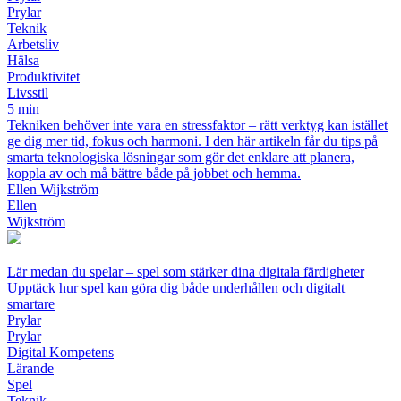
Prylar
Teknik
Arbetsliv
Hälsa
Produktivitet
Livsstil
5 min
Tekniken behöver inte vara en stressfaktor – rätt verktyg kan istället
ge dig mer tid, fokus och harmoni. I den här artikeln får du tips på
smarta teknologiska lösningar som gör det enklare att planera,
koppla av och må bättre både på jobbet och hemma.
Ellen Wijkström
Ellen
Wijkström
Lär medan du spelar – spel som stärker dina digitala färdigheter
Upptäck hur spel kan göra dig både underhållen och digitalt
smartare
Prylar
Prylar
Digital Kompetens
Lärande
Spel
Teknik