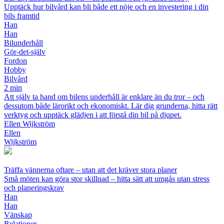
Upptäck hur bilvård kan bli både ett nöje och en investering i din
bils framtid
Han
Han
Bilunderhåll
Gör-det-själv
Fordon
Hobby
Bilvård
2 min
Att själv ta hand om bilens underhåll är enklare än du tror – och
dessutom både lärorikt och ekonomiskt. Lär dig grunderna, hitta rätt
verktyg och upptäck glädjen i att förstå din bil på djupet.
Ellen Wijkström
Ellen
Wijkström
Träffa vännerna oftare – utan att det kräver stora planer
Små möten kan göra stor skillnad – hitta sätt att umgås utan stress
och planeringskrav
Han
Han
Vänskap
Relationer