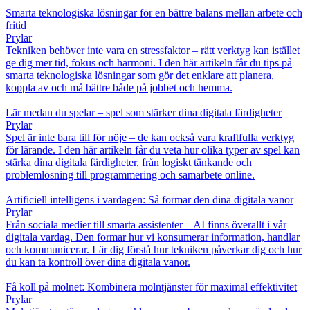
Smarta teknologiska lösningar för en bättre balans mellan arbete och
fritid
Prylar
Tekniken behöver inte vara en stressfaktor – rätt verktyg kan istället
ge dig mer tid, fokus och harmoni. I den här artikeln får du tips på
smarta teknologiska lösningar som gör det enklare att planera,
koppla av och må bättre både på jobbet och hemma.
Lär medan du spelar – spel som stärker dina digitala färdigheter
Prylar
Spel är inte bara till för nöje – de kan också vara kraftfulla verktyg
för lärande. I den här artikeln får du veta hur olika typer av spel kan
stärka dina digitala färdigheter, från logiskt tänkande och
problemlösning till programmering och samarbete online.
Artificiell intelligens i vardagen: Så formar den dina digitala vanor
Prylar
Från sociala medier till smarta assistenter – AI finns överallt i vår
digitala vardag. Den formar hur vi konsumerar information, handlar
och kommunicerar. Lär dig förstå hur tekniken påverkar dig och hur
du kan ta kontroll över dina digitala vanor.
Få koll på molnet: Kombinera molntjänster för maximal effektivitet
Prylar