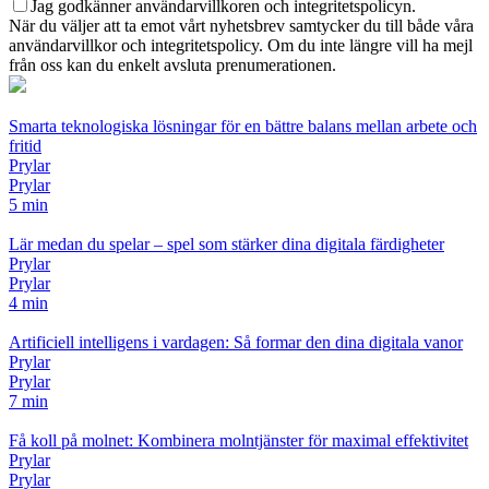
Jag godkänner användarvillkoren och integritetspolicyn.
När du väljer att ta emot vårt nyhetsbrev samtycker du till både våra
användarvillkor och integritetspolicy. Om du inte längre vill ha mejl
från oss kan du enkelt avsluta prenumerationen.
Smarta teknologiska lösningar för en bättre balans mellan arbete och
fritid
Prylar
Prylar
5 min
Lär medan du spelar – spel som stärker dina digitala färdigheter
Prylar
Prylar
4 min
Artificiell intelligens i vardagen: Så formar den dina digitala vanor
Prylar
Prylar
7 min
Få koll på molnet: Kombinera molntjänster för maximal effektivitet
Prylar
Prylar