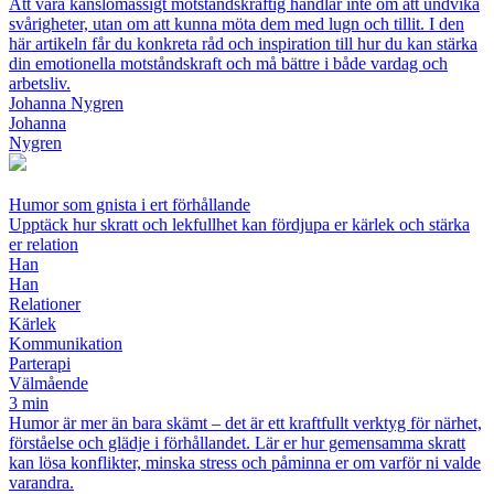
Att vara känslomässigt motståndskraftig handlar inte om att undvika
svårigheter, utan om att kunna möta dem med lugn och tillit. I den
här artikeln får du konkreta råd och inspiration till hur du kan stärka
din emotionella motståndskraft och må bättre i både vardag och
arbetsliv.
Johanna Nygren
Johanna
Nygren
Humor som gnista i ert förhållande
Upptäck hur skratt och lekfullhet kan fördjupa er kärlek och stärka
er relation
Han
Han
Relationer
Kärlek
Kommunikation
Parterapi
Välmående
3 min
Humor är mer än bara skämt – det är ett kraftfullt verktyg för närhet,
förståelse och glädje i förhållandet. Lär er hur gemensamma skratt
kan lösa konflikter, minska stress och påminna er om varför ni valde
varandra.