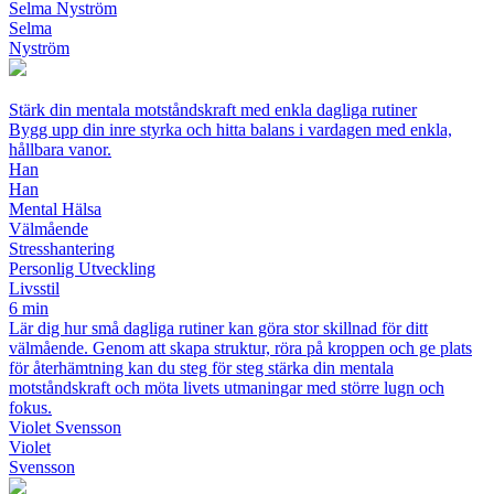
Selma Nyström
Selma
Nyström
Stärk din mentala motståndskraft med enkla dagliga rutiner
Bygg upp din inre styrka och hitta balans i vardagen med enkla,
hållbara vanor.
Han
Han
Mental Hälsa
Välmående
Stresshantering
Personlig Utveckling
Livsstil
6 min
Lär dig hur små dagliga rutiner kan göra stor skillnad för ditt
välmående. Genom att skapa struktur, röra på kroppen och ge plats
för återhämtning kan du steg för steg stärka din mentala
motståndskraft och möta livets utmaningar med större lugn och
fokus.
Violet Svensson
Violet
Svensson