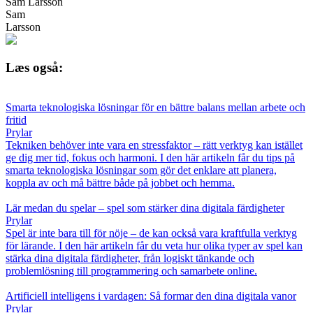
Sam Larsson
Sam
Larsson
Læs også:
Smarta teknologiska lösningar för en bättre balans mellan arbete och
fritid
Prylar
Tekniken behöver inte vara en stressfaktor – rätt verktyg kan istället
ge dig mer tid, fokus och harmoni. I den här artikeln får du tips på
smarta teknologiska lösningar som gör det enklare att planera,
koppla av och må bättre både på jobbet och hemma.
Lär medan du spelar – spel som stärker dina digitala färdigheter
Prylar
Spel är inte bara till för nöje – de kan också vara kraftfulla verktyg
för lärande. I den här artikeln får du veta hur olika typer av spel kan
stärka dina digitala färdigheter, från logiskt tänkande och
problemlösning till programmering och samarbete online.
Artificiell intelligens i vardagen: Så formar den dina digitala vanor
Prylar