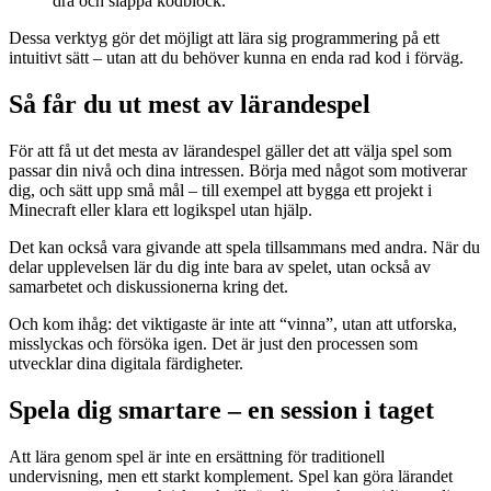
dra och släppa kodblock.
Dessa verktyg gör det möjligt att lära sig programmering på ett
intuitivt sätt – utan att du behöver kunna en enda rad kod i förväg.
Så får du ut mest av lärandespel
För att få ut det mesta av lärandespel gäller det att välja spel som
passar din nivå och dina intressen. Börja med något som motiverar
dig, och sätt upp små mål – till exempel att bygga ett projekt i
Minecraft eller klara ett logikspel utan hjälp.
Det kan också vara givande att spela tillsammans med andra. När du
delar upplevelsen lär du dig inte bara av spelet, utan också av
samarbetet och diskussionerna kring det.
Och kom ihåg: det viktigaste är inte att “vinna”, utan att utforska,
misslyckas och försöka igen. Det är just den processen som
utvecklar dina digitala färdigheter.
Spela dig smartare – en session i taget
Att lära genom spel är inte en ersättning för traditionell
undervisning, men ett starkt komplement. Spel kan göra lärandet