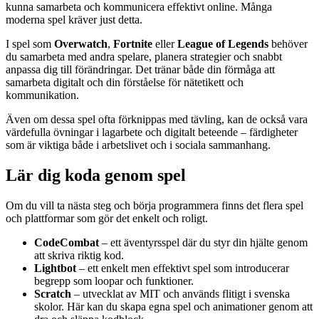
kunna samarbeta och kommunicera effektivt online. Många
moderna spel kräver just detta.
I spel som
Overwatch
,
Fortnite
eller
League of Legends
behöver
du samarbeta med andra spelare, planera strategier och snabbt
anpassa dig till förändringar. Det tränar både din förmåga att
samarbeta digitalt och din förståelse för nätetikett och
kommunikation.
Även om dessa spel ofta förknippas med tävling, kan de också vara
värdefulla övningar i lagarbete och digitalt beteende – färdigheter
som är viktiga både i arbetslivet och i sociala sammanhang.
Lär dig koda genom spel
Om du vill ta nästa steg och börja programmera finns det flera spel
och plattformar som gör det enkelt och roligt.
CodeCombat
– ett äventyrsspel där du styr din hjälte genom
att skriva riktig kod.
Lightbot
– ett enkelt men effektivt spel som introducerar
begrepp som loopar och funktioner.
Scratch
– utvecklat av MIT och används flitigt i svenska
skolor. Här kan du skapa egna spel och animationer genom att