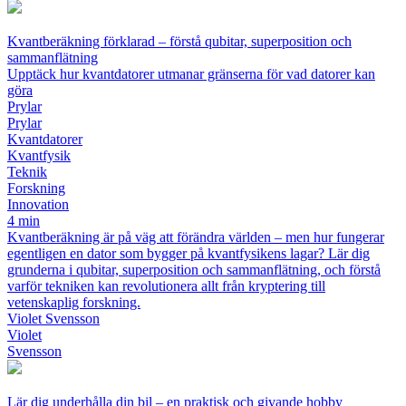
Kvantberäkning förklarad – förstå qubitar, superposition och
sammanflätning
Upptäck hur kvantdatorer utmanar gränserna för vad datorer kan
göra
Prylar
Prylar
Kvantdatorer
Kvantfysik
Teknik
Forskning
Innovation
4 min
Kvantberäkning är på väg att förändra världen – men hur fungerar
egentligen en dator som bygger på kvantfysikens lagar? Lär dig
grunderna i qubitar, superposition och sammanflätning, och förstå
varför tekniken kan revolutionera allt från kryptering till
vetenskaplig forskning.
Violet Svensson
Violet
Svensson
Lär dig underhålla din bil – en praktisk och givande hobby