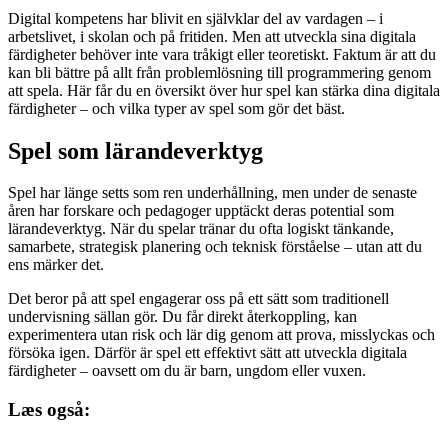
Digital kompetens har blivit en självklar del av vardagen – i
arbetslivet, i skolan och på fritiden. Men att utveckla sina digitala
färdigheter behöver inte vara tråkigt eller teoretiskt. Faktum är att du
kan bli bättre på allt från problemlösning till programmering genom
att spela. Här får du en översikt över hur spel kan stärka dina digitala
färdigheter – och vilka typer av spel som gör det bäst.
Spel som lärandeverktyg
Spel har länge setts som ren underhållning, men under de senaste
åren har forskare och pedagoger upptäckt deras potential som
lärandeverktyg. När du spelar tränar du ofta logiskt tänkande,
samarbete, strategisk planering och teknisk förståelse – utan att du
ens märker det.
Det beror på att spel engagerar oss på ett sätt som traditionell
undervisning sällan gör. Du får direkt återkoppling, kan
experimentera utan risk och lär dig genom att prova, misslyckas och
försöka igen. Därför är spel ett effektivt sätt att utveckla digitala
färdigheter – oavsett om du är barn, ungdom eller vuxen.
Læs også: