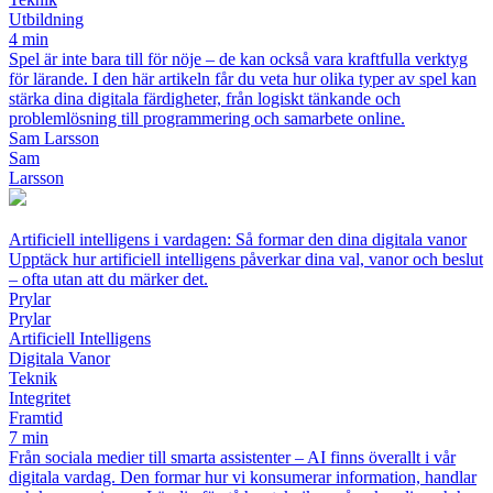
Utbildning
4 min
Spel är inte bara till för nöje – de kan också vara kraftfulla verktyg
för lärande. I den här artikeln får du veta hur olika typer av spel kan
stärka dina digitala färdigheter, från logiskt tänkande och
problemlösning till programmering och samarbete online.
Sam Larsson
Sam
Larsson
Artificiell intelligens i vardagen: Så formar den dina digitala vanor
Upptäck hur artificiell intelligens påverkar dina val, vanor och beslut
– ofta utan att du märker det.
Prylar
Prylar
Artificiell Intelligens
Digitala Vanor
Teknik
Integritet
Framtid
7 min
Från sociala medier till smarta assistenter – AI finns överallt i vår
digitala vardag. Den formar hur vi konsumerar information, handlar