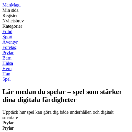
Man
Magi
Min sida
Register
Nyhetsbrev
Kategorier
Fritid
Sport
Äventyr
Företag
Prylar
Barn
Hälsa
Hem
Han
Spel
Lär medan du spelar – spel som stärker
dina digitala färdigheter
Upptäck hur spel kan göra dig både underhållen och digitalt
smartare
Prylar
Prylar