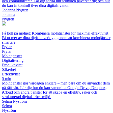
och kommunicerar. Lär dig förstå hur tekniken påverkar dig och hur
du kan ta kontroll över dina digitala vanor.
Johanna Nygren
Johanna
Nygren
Få koll på molnet: Kombinera molntjänster för maximal effektivitet
Få ut mer av dina digitala verktyg genom att kombinera molntjänster
smartare
Prylar
Prylar
Molntjänster
Digitalisering
Produktivitet
Säkerhet
Effektivitet
5 min
Molntjänster gör vardagen enklare – men bara om du använder dem
på rätt sätt. Lär dig hur du kan samordna Google Drive, Dropbox,
iCloud och andra tjänster för att skapa en effektiv, säker och
strukturerad digital arbetsmiljö.
Selma Nyström
Selma
Nyström