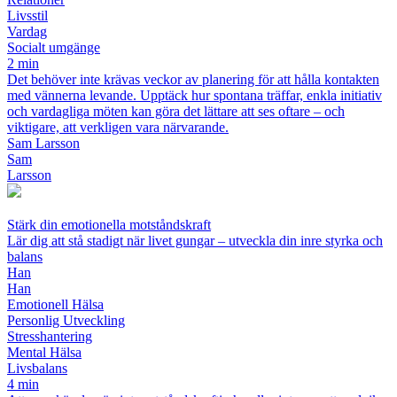
Livsstil
Vardag
Socialt umgänge
2 min
Det behöver inte krävas veckor av planering för att hålla kontakten
med vännerna levande. Upptäck hur spontana träffar, enkla initiativ
och vardagliga möten kan göra det lättare att ses oftare – och
viktigare, att verkligen vara närvarande.
Sam Larsson
Sam
Larsson
Stärk din emotionella motståndskraft
Lär dig att stå stadigt när livet gungar – utveckla din inre styrka och
balans
Han
Han
Emotionell Hälsa
Personlig Utveckling
Stresshantering
Mental Hälsa
Livsbalans
4 min