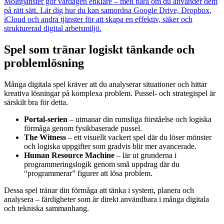
Molntjänster gör vardagen enklare – men bara om du använder dem
på rätt sätt. Lär dig hur du kan samordna Google Drive, Dropbox,
iCloud och andra tjänster för att skapa en effektiv, säker och
strukturerad digital arbetsmiljö.
Spel som tränar logiskt tänkande och
problemlösning
Många digitala spel kräver att du analyserar situationer och hittar
kreativa lösningar på komplexa problem. Pussel- och strategispel är
särskilt bra för detta.
Portal-serien
– utmanar din rumsliga förståelse och logiska
förmåga genom fysikbaserade pussel.
The Witness
– ett visuellt vackert spel där du löser mönster
och logiska uppgifter som gradvis blir mer avancerade.
Human Resource Machine
– lär ut grunderna i
programmeringslogik genom små uppdrag där du
“programmerar” figurer att lösa problem.
Dessa spel tränar din förmåga att tänka i system, planera och
analysera – färdigheter som är direkt användbara i många digitala
och tekniska sammanhang.