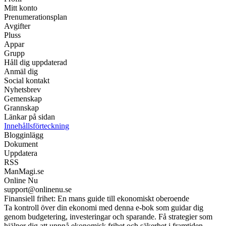
Mitt konto
Prenumerationsplan
Avgifter
Pluss
Appar
Grupp
Håll dig uppdaterad
Anmäl dig
Social kontakt
Nyhetsbrev
Gemenskap
Grannskap
Länkar på sidan
Innehållsförteckning
Blogginlägg
Dokument
Uppdatera
RSS
ManMagi.se
Online Nu
support@onlinenu.se
Finansiell frihet: En mans guide till ekonomiskt oberoende
Ta kontroll över din ekonomi med denna e-bok som guidar dig
genom budgetering, investeringar och sparande. Få strategier som
hjälper dig att uppnå ekonomisk frihet och säkerhet i framtiden.