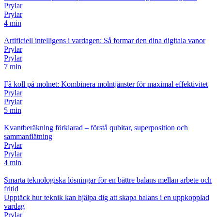
Prylar
Prylar
4 min
Artificiell intelligens i vardagen: Så formar den dina digitala vanor
Prylar
Prylar
7 min
Få koll på molnet: Kombinera molntjänster för maximal effektivitet
Prylar
Prylar
5 min
Kvantberäkning förklarad – förstå qubitar, superposition och
sammanflätning
Prylar
Prylar
4 min
Smarta teknologiska lösningar för en bättre balans mellan arbete och
fritid
Upptäck hur teknik kan hjälpa dig att skapa balans i en uppkopplad
vardag
Prylar