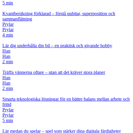
5 min
Kvantberäkning förklarad – förstå qubitar, superposition och
sammanflätning
Prylar
Prylar
4 min
Lär dig underhålla din bil – en praktisk och givande hobby
Han
Han
2 min
Träffa vännerna oftare – utan att det kräver stora planer
Han
Han
2 min
Smarta teknologiska lösningar för en bättre balans mellan arbete och
fritid
Prylar
Prylar
5 min
Lär medan du spelar – spel som stärker dina digitala färdigheter