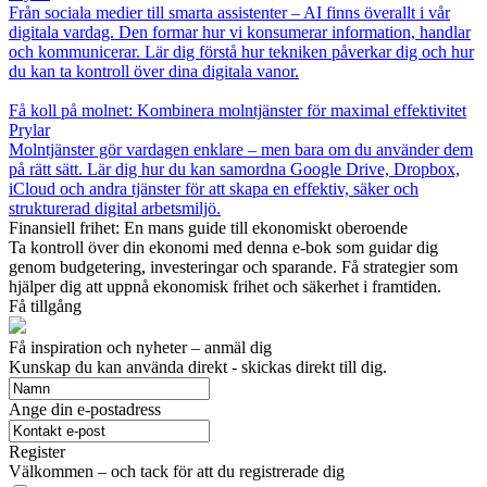
Från sociala medier till smarta assistenter – AI finns överallt i vår
digitala vardag. Den formar hur vi konsumerar information, handlar
och kommunicerar. Lär dig förstå hur tekniken påverkar dig och hur
du kan ta kontroll över dina digitala vanor.
Få koll på molnet: Kombinera molntjänster för maximal effektivitet
Prylar
Molntjänster gör vardagen enklare – men bara om du använder dem
på rätt sätt. Lär dig hur du kan samordna Google Drive, Dropbox,
iCloud och andra tjänster för att skapa en effektiv, säker och
strukturerad digital arbetsmiljö.
Finansiell frihet: En mans guide till ekonomiskt oberoende
Ta kontroll över din ekonomi med denna e-bok som guidar dig
genom budgetering, investeringar och sparande. Få strategier som
hjälper dig att uppnå ekonomisk frihet och säkerhet i framtiden.
Få tillgång
Få inspiration och nyheter – anmäl dig
Kunskap du kan använda direkt - skickas direkt till dig.
Ange din e-postadress
Register
Välkommen – och tack för att du registrerade dig