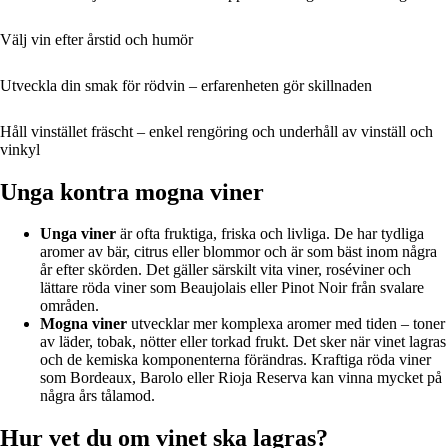
Välj vin efter årstid och humör
Utveckla din smak för rödvin – erfarenheten gör skillnaden
Håll vinstället fräscht – enkel rengöring och underhåll av vinställ och
vinkyl
Unga kontra mogna viner
Unga viner
är ofta fruktiga, friska och livliga. De har tydliga
aromer av bär, citrus eller blommor och är som bäst inom några
år efter skörden. Det gäller särskilt vita viner, roséviner och
lättare röda viner som Beaujolais eller Pinot Noir från svalare
områden.
Mogna viner
utvecklar mer komplexa aromer med tiden – toner
av läder, tobak, nötter eller torkad frukt. Det sker när vinet lagras
och de kemiska komponenterna förändras. Kraftiga röda viner
som Bordeaux, Barolo eller Rioja Reserva kan vinna mycket på
några års tålamod.
Hur vet du om vinet ska lagras?