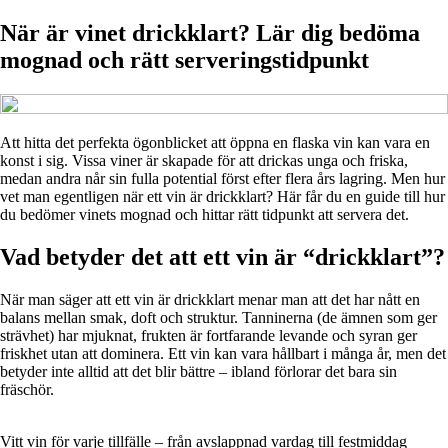
När är vinet drickklart? Lär dig bedöma
mognad och rätt serveringstidpunkt
Att hitta det perfekta ögonblicket att öppna en flaska vin kan vara en
konst i sig. Vissa viner är skapade för att drickas unga och friska,
medan andra når sin fulla potential först efter flera års lagring. Men hur
vet man egentligen när ett vin är drickklart? Här får du en guide till hur
du bedömer vinets mognad och hittar rätt tidpunkt att servera det.
Vad betyder det att ett vin är “drickklart”?
När man säger att ett vin är drickklart menar man att det har nått en
balans mellan smak, doft och struktur. Tanninerna (de ämnen som ger
strävhet) har mjuknat, frukten är fortfarande levande och syran ger
friskhet utan att dominera. Ett vin kan vara hållbart i många år, men det
betyder inte alltid att det blir bättre – ibland förlorar det bara sin
fräschör.
Vitt vin för varje tillfälle – från avslappnad vardag till festmiddag