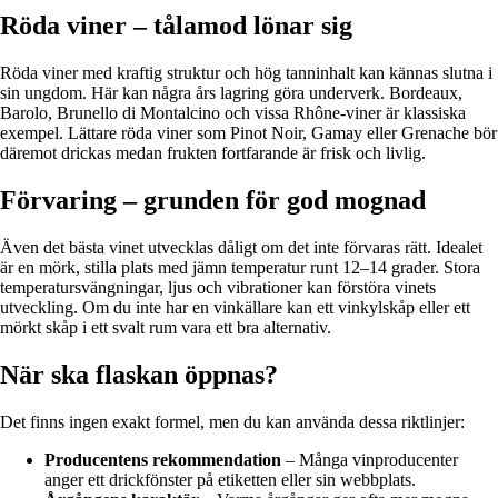
Röda viner – tålamod lönar sig
Röda viner med kraftig struktur och hög tanninhalt kan kännas slutna i
sin ungdom. Här kan några års lagring göra underverk. Bordeaux,
Barolo, Brunello di Montalcino och vissa Rhône-viner är klassiska
exempel. Lättare röda viner som Pinot Noir, Gamay eller Grenache bör
däremot drickas medan frukten fortfarande är frisk och livlig.
Förvaring – grunden för god mognad
Även det bästa vinet utvecklas dåligt om det inte förvaras rätt. Idealet
är en mörk, stilla plats med jämn temperatur runt 12–14 grader. Stora
temperatursvängningar, ljus och vibrationer kan förstöra vinets
utveckling. Om du inte har en vinkällare kan ett vinkylskåp eller ett
mörkt skåp i ett svalt rum vara ett bra alternativ.
När ska flaskan öppnas?
Det finns ingen exakt formel, men du kan använda dessa riktlinjer:
Producentens rekommendation
– Många vinproducenter
anger ett drickfönster på etiketten eller sin webbplats.