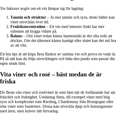
Tre faktorer avgör om ett vin lämpar sig för lagring:
Tannin och struktur
– Ju mer tannin och syra, desto bättre kan
vinet utvecklas över tid.
Fruktkoncentration
– Ett vin med intensiv frukt har mer
substans att bygga vidare på.
Balans
– Om vinet redan känns harmoniskt är det ofta redo att
drickas. Om det däremot känns kantigt eller slutet kan det må bra
av att vila.
Ett bra tips är att köpa flera flaskor av samma vin och prova en varje år.
På så sätt kan du följa utvecklingen och hitta den punkt som passar din
egen smak bäst.
Vita viner och rosé – bäst medan de är
friska
De flesta vita viner och roséviner är som bäst när de fortfarande har sin
fräschör och fruktighet. Undantag finns, till exempel viner med hög
syra och komplexitet som Riesling, Chardonnay från Bourgogne eller
söta viner som Sauternes. Dessa kan utveckla djup och honungstoner
med åren, men kräver rätt förvaring.