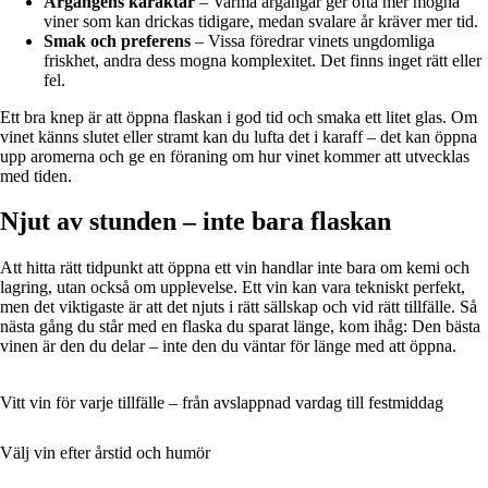
Årgångens karaktär
– Varma årgångar ger ofta mer mogna
viner som kan drickas tidigare, medan svalare år kräver mer tid.
Smak och preferens
– Vissa föredrar vinets ungdomliga
friskhet, andra dess mogna komplexitet. Det finns inget rätt eller
fel.
Ett bra knep är att öppna flaskan i god tid och smaka ett litet glas. Om
vinet känns slutet eller stramt kan du lufta det i karaff – det kan öppna
upp aromerna och ge en föraning om hur vinet kommer att utvecklas
med tiden.
Njut av stunden – inte bara flaskan
Att hitta rätt tidpunkt att öppna ett vin handlar inte bara om kemi och
lagring, utan också om upplevelse. Ett vin kan vara tekniskt perfekt,
men det viktigaste är att det njuts i rätt sällskap och vid rätt tillfälle. Så
nästa gång du står med en flaska du sparat länge, kom ihåg: Den bästa
vinen är den du delar – inte den du väntar för länge med att öppna.
Vitt vin för varje tillfälle – från avslappnad vardag till festmiddag
Välj vin efter årstid och humör