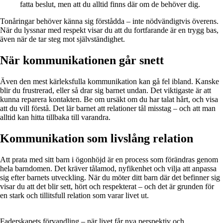
fatta beslut, men att du alltid finns där om de behöver dig.
Tonåringar behöver känna sig förstådda – inte nödvändigtvis överens.
När du lyssnar med respekt visar du att du fortfarande är en trygg bas,
även när de tar steg mot självständighet.
När kommunikationen går snett
Även den mest kärleksfulla kommunikation kan gå fel ibland. Kanske
blir du frustrerad, eller så drar sig barnet undan. Det viktigaste är att
kunna reparera kontakten. Be om ursäkt om du har talat hårt, och visa
att du vill förstå. Det lär barnet att relationer tål misstag – och att man
alltid kan hitta tillbaka till varandra.
Kommunikation som livslång relation
Att prata med sitt barn i ögonhöjd är en process som förändras genom
hela barndomen. Det kräver tålamod, nyfikenhet och vilja att anpassa
sig efter barnets utveckling. När du möter ditt barn där det befinner sig
visar du att det blir sett, hört och respekterat – och det är grunden för
en stark och tillitsfull relation som varar livet ut.
Faderskapets förvandling – när livet får nya perspektiv och