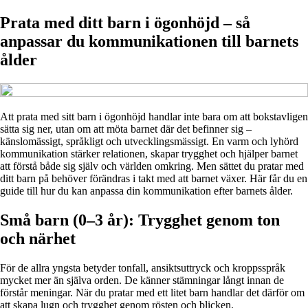
Prata med ditt barn i ögonhöjd – så
anpassar du kommunikationen till barnets
ålder
Att prata med sitt barn i ögonhöjd handlar inte bara om att bokstavligen
sätta sig ner, utan om att möta barnet där det befinner sig –
känslomässigt, språkligt och utvecklingsmässigt. En varm och lyhörd
kommunikation stärker relationen, skapar trygghet och hjälper barnet
att förstå både sig själv och världen omkring. Men sättet du pratar med
ditt barn på behöver förändras i takt med att barnet växer. Här får du en
guide till hur du kan anpassa din kommunikation efter barnets ålder.
Små barn (0–3 år): Trygghet genom ton
och närhet
För de allra yngsta betyder tonfall, ansiktsuttryck och kroppsspråk
mycket mer än själva orden. De känner stämningar långt innan de
förstår meningar. När du pratar med ett litet barn handlar det därför om
att skapa lugn och trygghet genom rösten och blicken.