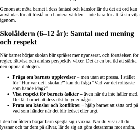
Genom att möta barnet i dess fantasi och känslor lär du det att ord kan
användas för att förstå och hantera världen – inte bara för att få sin vilja
igenom.
Skolåldern (6–12 år): Samtal med mening
och respekt
När barnet börjar skolan blir språket mer nyanserat, och förståelsen för
regler, rättvisa och andras perspektiv växer. Det är en bra tid att stärka
den öppna dialogen.
Fråga om barnets upplevelser
– men utan att pressa. I stället
för “Hur var det i skolan?” kan du fråga “Vad var det roligaste
som hände idag?”
Visa respekt för barnets åsikter
– även när du inte håller med.
Det lär barnet att dess röst betyder något.
Prata om känslor och konflikter
– hjälp barnet att sätta ord på
vad som händer när det blir ledset eller argt.
I den här åldern börjar barn spegla sig i vuxna. När du visar att du
lyssnar och tar dem på allvar, lär de sig att göra detsamma mot andra.