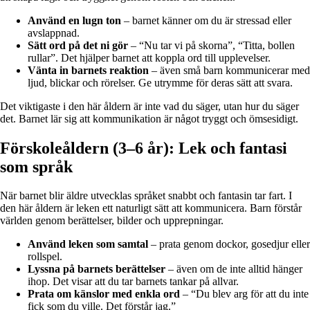
Använd en lugn ton
– barnet känner om du är stressad eller
avslappnad.
Sätt ord på det ni gör
– “Nu tar vi på skorna”, “Titta, bollen
rullar”. Det hjälper barnet att koppla ord till upplevelser.
Vänta in barnets reaktion
– även små barn kommunicerar med
ljud, blickar och rörelser. Ge utrymme för deras sätt att svara.
Det viktigaste i den här åldern är inte vad du säger, utan hur du säger
det. Barnet lär sig att kommunikation är något tryggt och ömsesidigt.
Förskoleåldern (3–6 år): Lek och fantasi
som språk
När barnet blir äldre utvecklas språket snabbt och fantasin tar fart. I
den här åldern är leken ett naturligt sätt att kommunicera. Barn förstår
världen genom berättelser, bilder och upprepningar.
Använd leken som samtal
– prata genom dockor, gosedjur eller
rollspel.
Lyssna på barnets berättelser
– även om de inte alltid hänger
ihop. Det visar att du tar barnets tankar på allvar.
Prata om känslor med enkla ord
– “Du blev arg för att du inte
fick som du ville. Det förstår jag.”