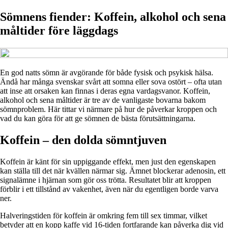
Sömnens fiender: Koffein, alkohol och sena
måltider före läggdags
En god natts sömn är avgörande för både fysisk och psykisk hälsa.
Ändå har många svenskar svårt att somna eller sova ostört – ofta utan
att inse att orsaken kan finnas i deras egna vardagsvanor. Koffein,
alkohol och sena måltider är tre av de vanligaste bovarna bakom
sömnproblem. Här tittar vi närmare på hur de påverkar kroppen och
vad du kan göra för att ge sömnen de bästa förutsättningarna.
Koffein – den dolda sömntjuven
Koffein är känt för sin uppiggande effekt, men just den egenskapen
kan ställa till det när kvällen närmar sig. Ämnet blockerar adenosin, ett
signalämne i hjärnan som gör oss trötta. Resultatet blir att kroppen
förblir i ett tillstånd av vakenhet, även när du egentligen borde varva
ner.
Halveringstiden för koffein är omkring fem till sex timmar, vilket
betyder att en kopp kaffe vid 16-tiden fortfarande kan påverka dig vid