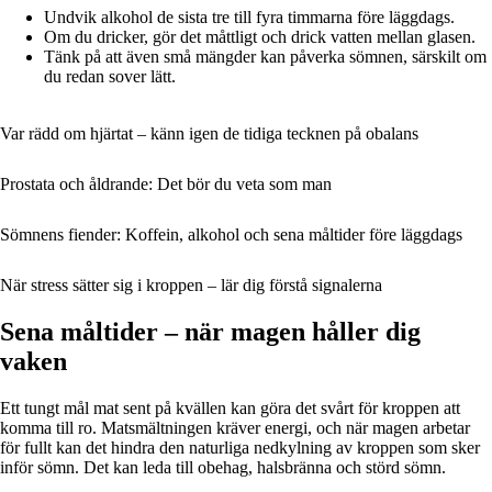
Undvik alkohol de sista tre till fyra timmarna före läggdags.
Om du dricker, gör det måttligt och drick vatten mellan glasen.
Tänk på att även små mängder kan påverka sömnen, särskilt om
du redan sover lätt.
Var rädd om hjärtat – känn igen de tidiga tecknen på obalans
Prostata och åldrande: Det bör du veta som man
Sömnens fiender: Koffein, alkohol och sena måltider före läggdags
När stress sätter sig i kroppen – lär dig förstå signalerna
Sena måltider – när magen håller dig
vaken
Ett tungt mål mat sent på kvällen kan göra det svårt för kroppen att
komma till ro. Matsmältningen kräver energi, och när magen arbetar
för fullt kan det hindra den naturliga nedkylning av kroppen som sker
inför sömn. Det kan leda till obehag, halsbränna och störd sömn.