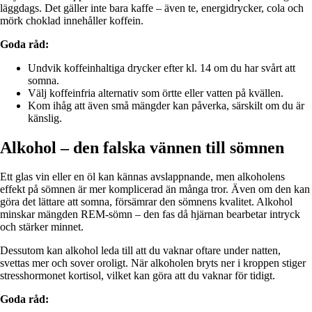
läggdags. Det gäller inte bara kaffe – även te, energidrycker, cola och
mörk choklad innehåller koffein.
Goda råd:
Undvik koffeinhaltiga drycker efter kl. 14 om du har svårt att
somna.
Välj koffeinfria alternativ som örtte eller vatten på kvällen.
Kom ihåg att även små mängder kan påverka, särskilt om du är
känslig.
Alkohol – den falska vännen till sömnen
Ett glas vin eller en öl kan kännas avslappnande, men alkoholens
effekt på sömnen är mer komplicerad än många tror. Även om den kan
göra det lättare att somna, försämrar den sömnens kvalitet. Alkohol
minskar mängden REM-sömn – den fas då hjärnan bearbetar intryck
och stärker minnet.
Dessutom kan alkohol leda till att du vaknar oftare under natten,
svettas mer och sover oroligt. När alkoholen bryts ner i kroppen stiger
stresshormonet kortisol, vilket kan göra att du vaknar för tidigt.
Goda råd: