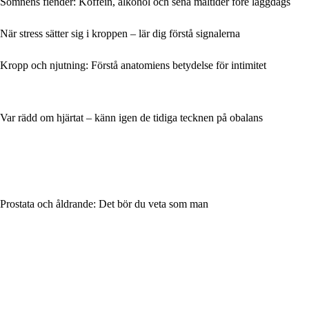
Sömnens fiender: Koffein, alkohol och sena måltider före läggdags
När stress sätter sig i kroppen – lär dig förstå signalerna
Kropp och njutning: Förstå anatomiens betydelse för intimitet
Var rädd om hjärtat – känn igen de tidiga tecknen på obalans
Prostata och åldrande: Det bör du veta som man