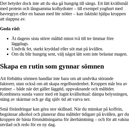
Det betyder dock inte att du ska gå hungrig till sängs. Ett lätt kvällsmål
med protein och långsamma kolhydrater – till exempel yoghurt med
havregryn eller en banan med lite nötter – kan faktiskt hjälpa kroppen
att slappna av.
Goda råd:
Ät dagens sista större måltid minst två till tre timmar före
läggdags.
Undvik fet, starkt kryddad eller söt mat på kvällen.
Om du blir hungrig sent, välj något lätt som inte belastar magen.
Skapa en rutin som gynnar sömnen
Att förbättra sömnen handlar inte bara om att undvika störande
faktorer, utan också om att skapa regelbundenhet. Kroppen mår bra av
rutiner – både när det gäller läggtid, uppvaknande och måltider.
Kombinera sunda vanor med ett lugnt kvällsritual: dämpa belysningen,
stäng av skärmar och ge dig själv tid att varva ner.
Små förändringar kan göra stor skillnad. När du minskar på koffein,
begränsar alkohol och planerar dina måltider tidigare på kvällen, ger du
kroppen de bästa förutsättningarna för återhämtning – och för att vakna
utvilad och redo för en ny dag.